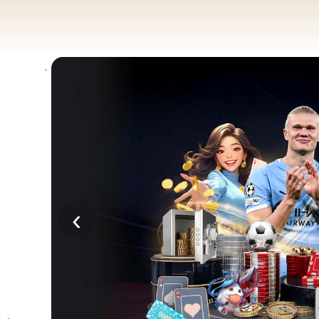
0871-7818576
admin@m-wending.org
新闻资讯
意甲第23輪尤文圖斯3-
在意甲第23轮比赛中，尤文图斯以**3-0**的比分完
斯球星**C罗在此役头球梅开二度**，成为球队获胜的
分析这一场比赛，探讨尤文图斯的战术变化以及关键球员
**尤文图斯的战术革新**