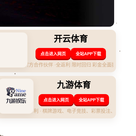
守策略。
邮箱：admin@m-wending.org
尤文在中场
地址：江苏省镇江市句容市郭庄镇
热点新闻
**的传中
时刻挺身
唐渺：雖然欠薪 但還是
特別感謝老板.
2026-08-07
-0。**
快速成长为
山东泰山获U17、U21
联赛冠军，梅州客家获
U15联赛冠军
2026-08-07
NBA球星威少進軍英格
蘭足球！成利茲聯股
東！.