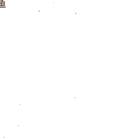
2026-08-07
2020賽季中超聯賽第
18輪比賽集錦.
2026-08-07