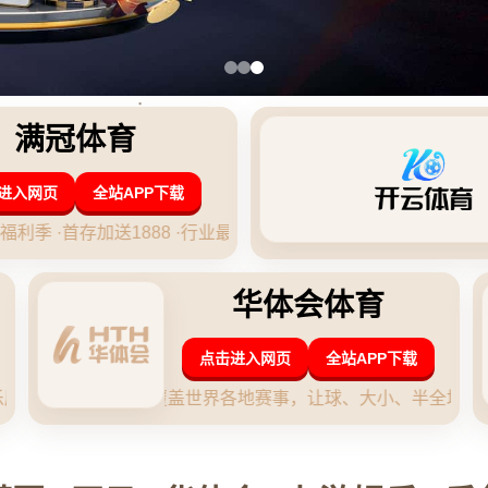
他们的战术革新。主教练皮尔洛自上任以来，不断优化球队的进攻和防
4-2阵型，这有效地解放了**C罗**的进攻能力。这样的排兵布阵使得
前锋创造机会。
球能力。比赛第38分钟和第45分钟，他分别接到**桑德罗**和**达尼洛
不仅仅在于他的进球能力，更在于他对球场整体形势的判断以及**在关键
在比赛第66分钟抓住对方防守的漏洞，凭借一记强有力的抽射将比分锁定在3
他在关键时刻为球队贡献力量的潜力。自加盟尤文图斯以来，麦肯尼已经