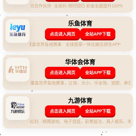
员**的价值正名，改变了人们对中锋角色的传统认知。
### 中锋的地位转变
近年来，NBA的打法逐渐向外线和小球风格倾斜，许多人质疑中
锋在当今篮球中的地位。许多球队开始倾向于使用灵活的前锋或
后卫，以适应快速的攻防转换及三分球的普及。然而，约基奇的