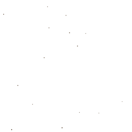
总之，湖人队在经历这场对太阳的失利后，需要重新审视自身问
题，无论是战术上还是团队协作上。只有在总结教训的基础上进
行调整，才能在接下来的比赛中重现辉煌。