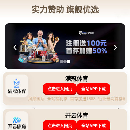
新闻资讯
当前位置：
首页
>
新闻资讯
21／22賽季歐冠小組賽第6輪AC米蘭1-2利物浦 薩拉
赫破門奧裏吉建功.
|
2026-04-29 19:10:50
**21/22賽季歐冠小組賽第6輪：AC米蘭1-2利物浦，薩拉赫與奧裏
吉成英雄**
21/22賽季的歐冠小組賽進入收官階段，競爭愈發激烈。其中，第
6輪AC米蘭與利物浦的焦點戰吸引了無數球迷的目光。作為賽事