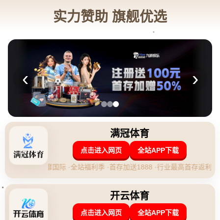
新闻资讯
当前位置：
首页
>
新闻资讯
中国男篮公布亚洲杯预选赛集训名单 周琦、赵继伟
等回归.
|
2026-04-29 19:10:50
**中国男篮公布亚洲杯预选赛集训名单，周琦、赵继伟等回归**
中国男篮的每一次征战都牵动着球迷的心。近日，中国篮球协会
公布了亚洲杯预选赛集训名单，备受关注的周琦、赵继伟等核心
球员回归。这则消息不仅点燃了球迷期盼队伍重振辉煌的热情，