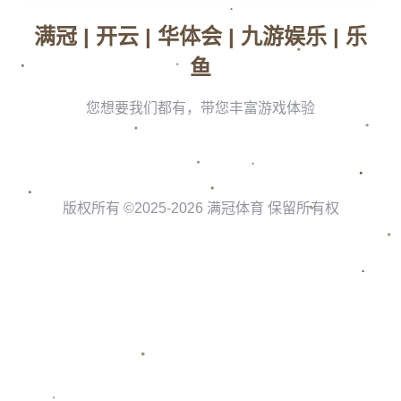
屡屡成为关键比赛的胜负手。尽管他的职业生涯曾备受争议，但**
近年来，周琦逐渐用出色的表现重新赢得了球迷的认可**。此次回
归，球迷们充满期待，希望他凭借出色的状态，为男篮注入新的
活力。
而赵继伟的回归同样意义非凡。这位以控球和组织能力见长的球
员，不仅能灵活穿梭在防守与进攻之间，还能在关键时刻调动全
场节奏。从早年担任周鹏等前辈“绿叶”的角色，到逐渐成长为球队
的绝对核心，赵继伟用汗水证明了自己的价值。他的回归，也意
味着中国男篮在组织串联和外线投射上会更加游刃有余。
---
### **年轻血液注入 未来可期**