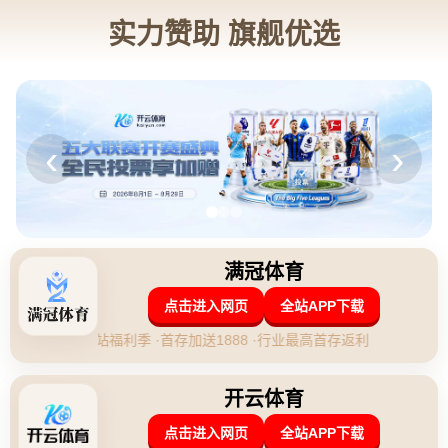
新闻资讯
当前位置：
首页
>
新闻资讯
吳金貴：國家隊球員歸隊且表現出色，申花已熬過
困難時期.
|
2026-04-29 19:10:50
# 吳金貴：國家隊球員歸隊且表現出色，申花已熬過困難時期
近一段時間，上海申花足球俱樂部的表現備受外界關注。**吳金貴
**, 作為俱樂部的主教練，在近期的一次公開採訪中表示，隨著國
家隊球員的歸隊並逐步進入狀態，申花已經成功渡過了此前的低