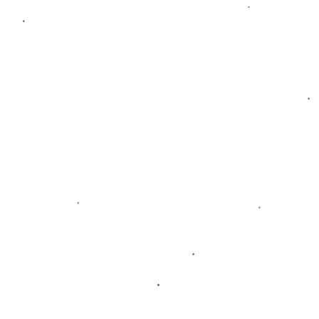
然而，这并未让上海上港就此退缩。*在比分落后的情况下