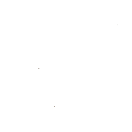
，他们迅速调整战术，加强了中场的拦截与推进*。第50分钟，李圣龙