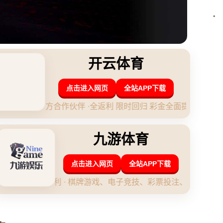
邮箱：admin@m-wending.org
地址：江苏省镇江市句容市郭庄镇
热点新闻
在重建之路上屢屢遭遇
挑戰 滕家軍這次能迎來
好運嗎
2026-08-08
中國球員武磊個人資料.
2026-08-08
[NBA]76人102-97篮网
哈登被驱逐马克西25分