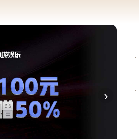
在线商城
官方微博
页
公司简介
产品中心
新闻资讯
联系我们
当前位置：
首页
>
新闻资讯
.
站内搜索
联系信息
电话：0871-7818576
传真：0871-7818576