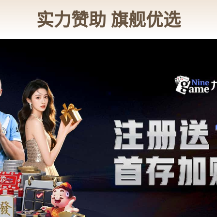
网站首
2北京國安 巴坎布池忠國先後建功李聖龍造烏龍
|
2026-04-29 19:10:50
忠国建功，李圣龙造乌龙**