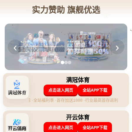
新闻资讯
当前位置：
首页
>
新闻资讯
李磊：今天大家会看到一个全新的中国队
|
2026-04-29 19:10:50
**李磊：今天大家会看到一个全新的中国队**
在全球体育舞台上，中国队一直是备受瞩目的焦点。**李磊**，作
为中国队的核心成员之一，近日在接受采访时表示：“今天大家会
看到一个全新的中国队。”这句话不仅仅是对未来的展望，更是对
中国队现状的深刻理解和自信的体现。那么，什么是“全新的中国