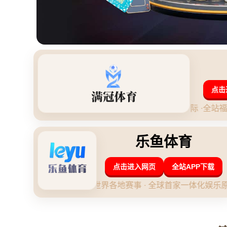
切的互动。在这些互动环节中，球员们不遗余力地分享了
让很多学生意识到，成功并非偶然，而是靠**毅力和协作*