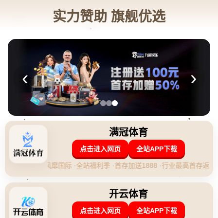
新闻资讯
当前位置：
首页
>
新闻资讯
2023年八卦图老八卦图体育明星的定义.
|
2026-04-29 19:10:50
**2023年八卦图：老八卦图在体育明星领域的新理解与应用**
随着社会的不断发展，传统文化与现代潮流在各领域逐渐相互碰
撞与融合。而在2023年，**“八卦图”与“体育明星”**这一跨界话题
似乎掀起了新的思考与讨论。特别是“老八卦图”这一概念，其赋予
的深层哲学寓意，居然可以与体育明星的榜样力量形成奇妙的联