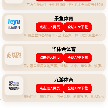
结。这不仅激发了人们对传统文化的新兴趣，也引发了对体育精
神的深度思考。
### **八卦图与体育明星：如何找到交汇点**