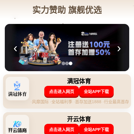
新闻资讯
当前位置：
首页
>
新闻资讯
丁彦雨航有望签约广州队.
|
2026-04-29 19:10:50
**丁彦雨航有望签约广州队：新时代篮球合作的契机**
近年来，中国篮球市场日益活跃，各大球队在内外援购入上可谓
八仙过海，各显神通。而在众多球员引进的新闻中，**丁彦雨航有
望签约广州队**这一消息无疑成为热点。作为中国顶尖篮球运动员
之一，丁彦雨航(Shandong Men's Basketball Team)的职业动向