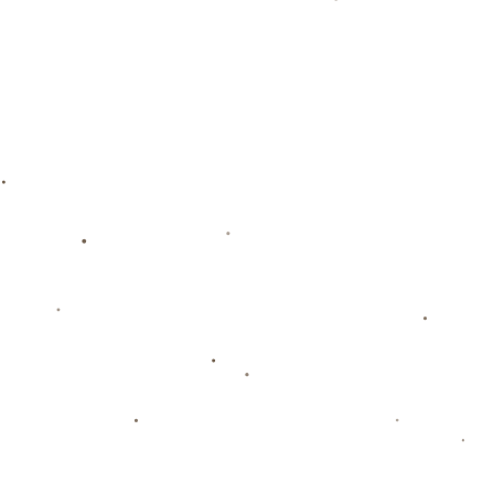
花，并有
输球的罪魁
益严重。作