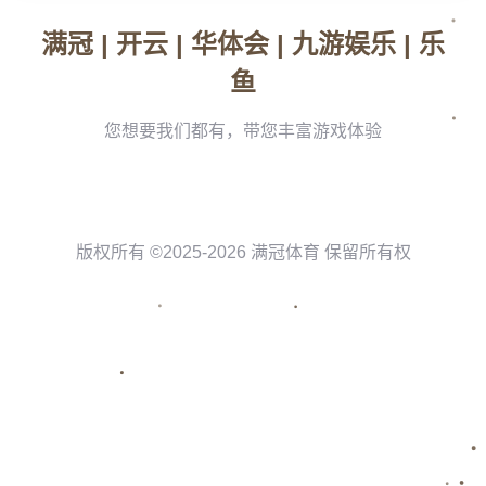
在主场作战的加持下，阿森纳的胜率在过去几个赛季中表现亮
眼。在2022/23赛季的酋长球场，枪手仅输掉了一场比赛，这无疑