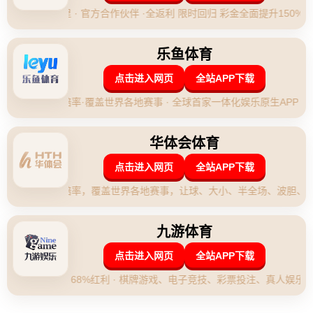
局。本文将深入分析姜伟泽在比赛中的出色表现及其对中国男篮
未来的影响。
**姜伟泽的崛起**
在这场决定命运的比赛中，姜伟泽以其令人惊艳的表现成为全场
焦点。比赛初期，中国男篮在攻防两端相对平淡，面对对手的强
势反击，一度被迫退至劣势。然而，姜伟泽用自己的实际行动告
诉了全队，他的决定性投篮和灵活运用战术让对手感到压力。数
据显示，姜伟泽的三分球命中率在比赛中高达50%以上，这为球
队的反击奠定了基础。
**关键时刻的表现**
在比赛的关键时刻，姜伟泽不仅仅是个人得分的机器，更是整支
球队的灵魂。他的**突破、投篮**和防守都展现出极高的篮球智
能。例如，在第四节的最后几分钟，姜伟泽在对方密集防守的情
况下，成功制造犯规，两罚全中，重新带动了球队的士气。此
外，他在防守端的积极拼抢也让对手无法轻松得分，降低了对方
的进攻效率。