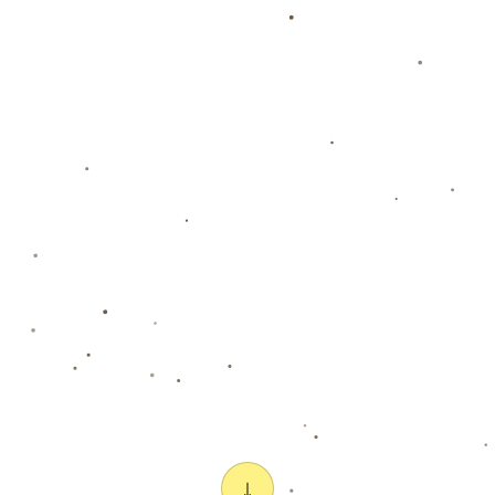
联系信息
电话：0871-7818576
传真：0871-7818576
邮箱：admin@m-wending.org
地址：江苏省镇江市句容市郭庄镇
联系
信息
时尚随心，快乐随行。
江苏省镇江市句容市郭庄镇
18268415176
0871-7818576
admin@m-wending.org
Copyright 2024
问鼎娱乐（中国）官方网站-在线登录入口 Wend