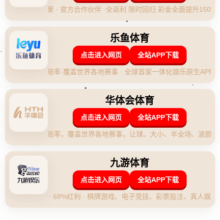
入运动，收获未来”的深刻含义。
在这个数字化迅速发展的时代，**身体素质和心理健康**同样成为
构建美好未来的重要组成部分。沈亦蘅从小学阶段开始便对体育
表现出了无比浓厚的兴趣。在众多的选择中，她钟情于田径运
动，尤其是在长跑项目上，她凭借着坚持不懈的训练多次夺得市
级比赛的奖项。这不仅让她在运动场上闪闪发光，也为她的学术