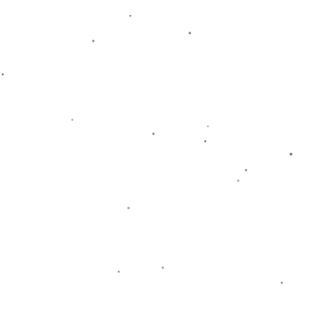
联系信息
电话：0871-7818576
传真：0871-7818576
邮箱：admin@m-wending.org
地址：江苏省镇江市句容市郭庄镇