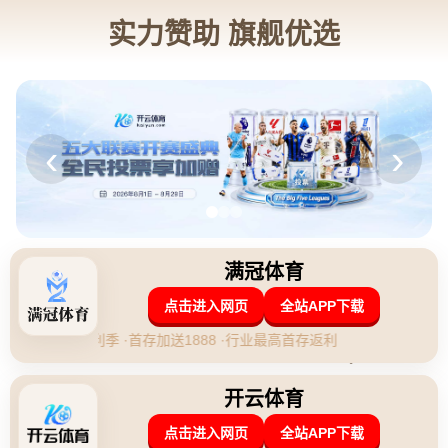
新闻资讯
当前位置：
首页
>
新闻资讯
训练场初印象📷😍期待萨尔瓦多为球队注入能量！.
|
2026-04-29 19:10:50
**训练场初印象📷😍期待萨尔瓦多为球队注入能量！**