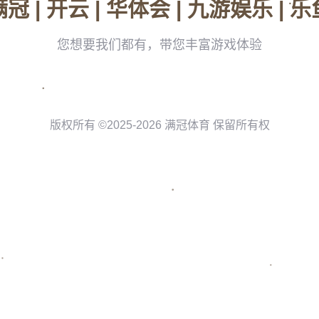
赴，争取在哈维·埃尔南德斯的执教下赢得他的首座西班牙超级杯冠军。这
欧元的奖金，这对于任何俱乐部都是一笔不容小觑的数额。
为球队的核心。*全攻全守*、*快速传球*以及*年轻球员培养*是他在巴
了球员的最大潜力。通过一系列令人印象深刻的表现，巴萨逐渐找回了