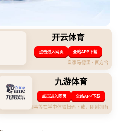
邮箱：admin@m-wending.org
地址：江苏省镇江市句容市郭庄镇
热点新闻
塞蒂恩：球队展现出来
的态度和能力非常积
极，攻防两端还需提升.
2026-08-06
博主：广州队训练基地
开启参观预约，首批参
观日期为1月17-19日.
2026-08-06
中场成为最强一环，斯
洛特的利物浦就是这么