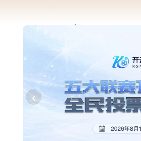
0871-7818576
admin@m-wending.org
新闻资讯
巴薩目標明確奪哈維時
### 巴塞罗那志在必得：哈维时代的首座西超杯冠军与12