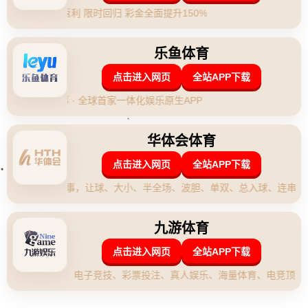
在足球世界中，球员的更替和战术的调整是常态。然而，当一位
备受期待的年轻球员被另一位新星取代时，往往会引发球迷和媒
体的广泛关注。**加纳乔**和**梅努**的情况正是如此。在滕哈格
的战术体系下，这两位球员的角色变化引发了人们的热议。
*加纳乔*，作为一名年轻的边锋，以其出色的速度和突破能力迅速
崭露头角。他在比赛中展现出的活力和创造力，使他成为球队进
攻端的重要一环。然而，随着赛季的推进，**梅努**逐渐在滕哈格
的阵容中占据了一席之地。这位年轻的中场球员以其稳健的控球
和精准的传球能力，赢得了教练的信任。