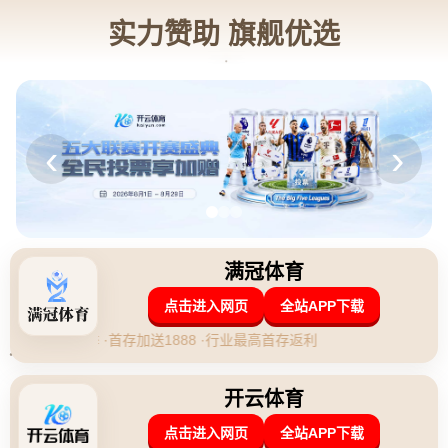
新闻资讯
当前位置：
首页
>
新闻资讯
滕哈格：加納喬被梅努靜靜地取代了？
|
2026-04-29 19:10:50
**滕哈格：加纳乔被梅努静静地取代了？**