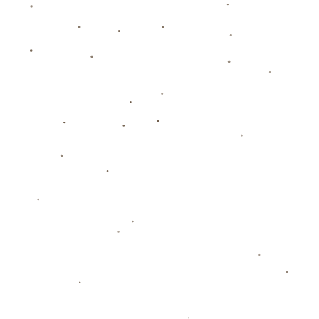
无论最终选择哪支球队，布罗比的身价与影响力都将在未来几年
继续攀升。随着转会窗口的深入，这场关于布罗比的争夺战恐怕
还将充满更多的悬念。