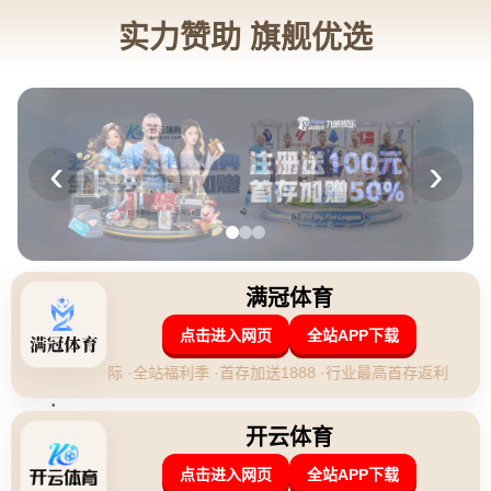
新闻资讯
当前位置：
首页
>
新闻资讯
罗马诺：热刺加入布罗比争夺战，西汉姆已开10万
周薪合同.
|
2026-04-29 19:10:50
**罗马诺爆料：热刺参与布罗比争夺战，西汉姆高薪提前布局**
在今年的转会市场中，一些鲜为人知的潜力新星正成为顶级俱乐
部竞相追逐的目标，其中，21岁的布罗比（Brian Brobbey）就是
不容忽视的一颗新星。近日，著名转会记者罗马诺爆料称，**热刺