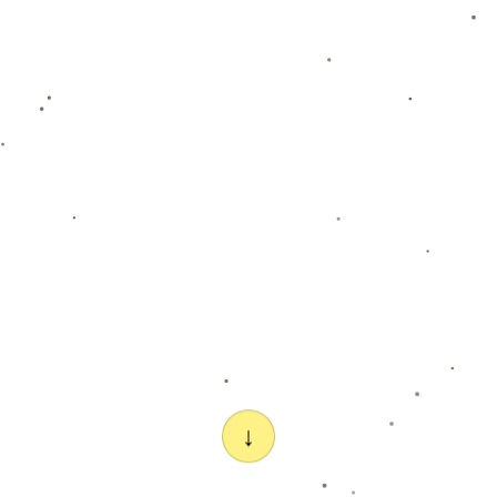
电话：0871-7818576
传真：0871-7818576
邮箱：admin@m-wending.org
地址：江苏省镇江市句容市郭庄镇
联系
信息
时尚随心，快乐随行。
江苏省镇江市句容市郭庄镇
18268415176
0871-7818576
admin@m-wending.org
Copyright 2024
问鼎娱乐（中国）官方网站-在线登录入口 Wend
ingAPP下载
All Rights by
问鼎娱乐官方下载入口