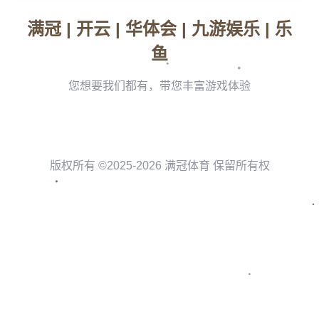
布罗比目前效力于阿贾克斯，他以身体素质出色、门前嗅觉灵敏
而广受期待，被认为是荷甲最令人兴奋的才俊之一。本赛季，他
在联赛中已多次贡献进球和助攻，展现出自己作为一名前锋的全
面能力。这种表现吸引了多家欧洲顶级俱乐部的目光，其中热刺
和西汉姆的兴趣尤为明显。
对于热刺而言，*布罗比的加盟或许是对未来的一次重要投资*。球
队当家前锋凯恩离队后，急需引进锋线新援，而布罗比既能胜任
单箭头，也有撑起热刺新阵的潜力。此外，布罗比年轻、能适应
多种战术体系，他的技术特点和英超快节奏的比赛相得益彰。因
此，罗马诺的消息表明，**热刺希望通过参与竞争，为球队塑造更
具活力的锋线**。
---
### 西汉姆的强势手笔：10万周薪的吸引力
与热刺相比，西汉姆联的*策略显得更加直截了当*。据报道，他们
愿意通过重金合同来吸引布罗比的加盟，其10万英镑的周薪报价
充分显示了俱乐部对他的重视。这一金额对于一名21岁的年轻球