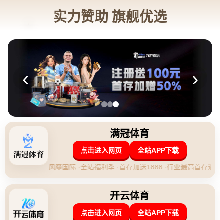
新闻资讯
当前位置：
首页
>
新闻资讯
努涅斯临尾双响助红军返胜轨 炮兵被维拉逼平落后
六分.
|
2026-04-29 19:10:50
**前言**
在英超联赛不断推进的赛季中，竞争愈发激烈。**努涅斯临尾双响
助红军返胜轨**，而**炮兵被维拉逼平落后六分**，为联赛增添了
更多变数。本文将深入解读这些精彩瞬间及其在积分榜上的影