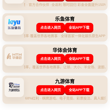
响，并探讨各球队接下来的策略与挑战。
**努涅斯：红军的制胜关键**
在这场至关重要的比赛中，利物浦的胜利离不开努涅斯的精彩表
现。在比赛接近尾声时，他以出色的进球能力将比分反超，成功
帮助红军**重返胜利轨迹**。这样的表现不仅证明了他的关键价
值，也为球队注入了新的信心。努涅斯在本场比赛中的两次射门
都精准无误，这显示了他的**临门一脚**的精准和冷静。
本场比赛过后，红军的士气得到了显著提升。他们在积分榜上的
位置也更加稳固，有望在接下来的比赛中继续争取更高的排名。
作为球队的锋线尖刀，努涅斯的表现将成为球队能否在本赛季走
得更远的重要因素。
**阿森纳的遗憾点**