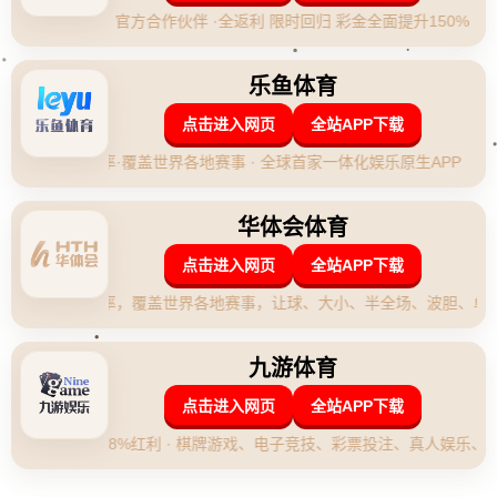
诀。*
### **比赛亮点：皇家马德里的全面统治**
在这场焦点之战中，皇家马德里展现出了其**极具控制力的打法*
*。尽管萨尔茨堡开局尝试通过高压抢断撕裂皇家马德里的防线，
但皇马凭借**强大的中场掌控能力**快速适应了比赛节奏。从控球
率上看，皇家马德里全场控球率超过60%，这让对手很难找到进
攻的节奏。
比赛第25分钟，皇马球星**维尼修斯（Vinícius Jr.）**在一次巧妙
的传切配合后破门得分。这个进球不仅体现了维尼修斯的个人能
力，也反映了皇家马德里团队协作的威力。随后，在比赛第70分
钟，皇马的新援**裘德·贝林厄姆（Jude Bellingham）**通过一脚
惊人的远射将比分扩大，而他的表现也成为了球迷讨论的热点。
### **中场关键：莫德里奇依旧是皇马的引擎**