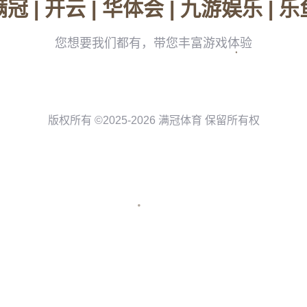
常见的争议焦点。广州队与其前教练卡纳瓦罗之间因拖欠薪水而引发的
经营与声誉造成了影响，也是整个中超联赛面临的挑战之一。
他们曾是中超赛场上的绝对霸主，但资金链问题使得球队在运营上陷入
信号，_这表明俱乐部可能在财务管理上存在漏洞。
历备受瞩目。然而，他的百万欧元薪水却成为广州队的一大负担。_拖
练员的信心和忠诚度产生负面影响。_