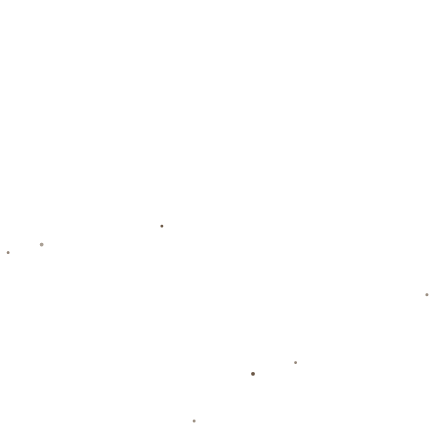
务问题的关
优秀教练，
。
培养以及
俱乐部，
中超赛场