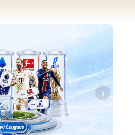
在线商城
官方微博
页
公司简介
产品中心
新闻资讯
联系我们
当前位置：
首页
>
新闻资讯
站内搜索
联系信息
电话：0871-7818576
传真：0871-7818576