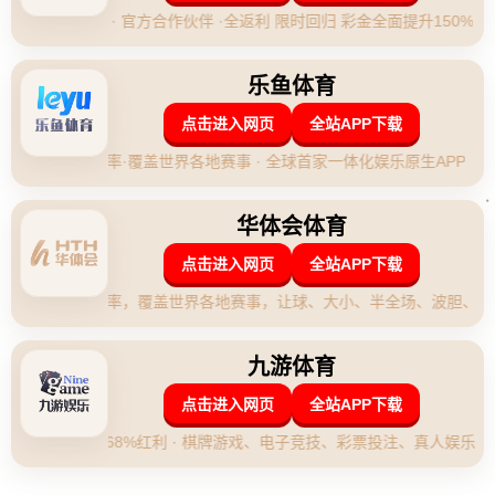
對決再度成為焦點，不僅因為雙方都是足球世上的重量級隊伍，
還因為這場比賽刷新了**犯規次數與黃牌數量**的多項紀錄！36次
犯規與6張黃牌的數據，讓這場比賽成為舉世矚目的“火藥味”經典
對局。
---