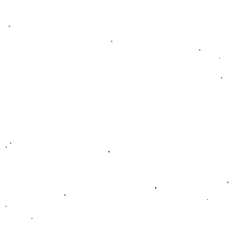
至今無法忘懷的經典時刻。
---