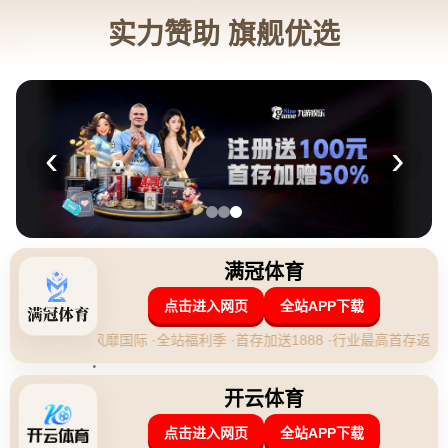
新闻资讯
当前位置：
首页
>
新闻资讯
創本屆世界杯最多紀錄！意大利阿根廷一役共犯規3
6次 合計領到6張黃牌！.
|
2026-04-29 19:10:50
**創本屆世界杯最多紀錄！意大利阿根廷一役共犯規36次 合計領
到6張黃牌！**
世界杯足球賽總是讓全球球迷屏息期待，每場比賽激烈角逐的不
僅是金杯，更是榮耀與尊嚴。本屆世界杯中，意大利與阿根廷的