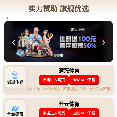
新闻资讯
当前位置：
首页
>
新闻资讯
意甲：热那亚以0比1 不敌拉齐奥
|
2026-04-29 19:10:50
在足球世界中，每一次比赛都蕴含着不一样的激情与挑战。**热那
亚对阵拉齐奥**的意甲比赛，尽管以热那亚0比1告负而结束，但
比赛过程中的精彩瞬间和技战术部署都值得我们深思。这场比赛
不仅仅是比分的较量，更是两队之间心理、技战术等多方面的博
弈。