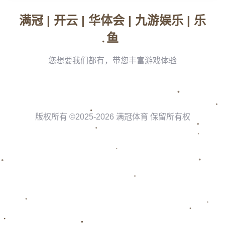
这场比赛中，心理因素同样起了至关重要的作用。在主场观众的
助威声中，热那亚虽然士气高涨，但在屡次进攻未果和失球后，
球员的心理状态受到了一定影响。这种心理波动直接体现在比赛
下半场的几次失误中，而**拉齐奥球员**则表现得更加从容，他们
始终遵循教练赛前布置的战术，稳扎稳打，最终守住了胜利果
实。
**案例分析：拉齐奥的防守策略**