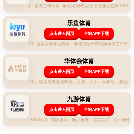
**精彩瞬间与关键表现**
拉齐奥本场比赛的表现可谓一如既往地稳定。比赛开始不久，拉
齐奥便展现出扎实的防守和强大的中场控制力，在中场的有效拦
截使得热那亚难以组织起有效进攻。上半场第33分钟，拉齐奥前
锋因莫比莱的一次精准射门为球队打开胜利之门，这一粒*致胜进
球*不仅体现了因莫比莱的射术精湛，也反映出拉齐奥球队的整体
默契。
**技战术分析**
热那亚在比赛开始阶段，尝试通过快速反击来破解拉齐奥的防
线，但效果甚微。拉齐奥的防线采取的是一种紧逼防守策略，无
论是*边路突破*还是**中路渗透**，热那亚都显得心有余而力不
足。而在中场对抗中，拉齐奥凭借出色的个人能力和整体协作，
成功压制住热那亚，使得后者无法从容组织进攻。
**心理层面的较量**