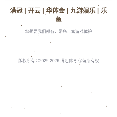
有趣的是，巴列的**合同违约金仅为300万欧元**。在当今足球市
场上，这一数额显得相对偏低，尤其是与他展现出的潜力相比，
这个金额更是保守。这一设置可能是俱乐部的一种策略，以确保
球员的流动性和发展空间。在这种情况下，俱乐部可以便捷地将
球员外租或出售，从而在市场策略上保持灵活性。
**年轻球员的市场策略**