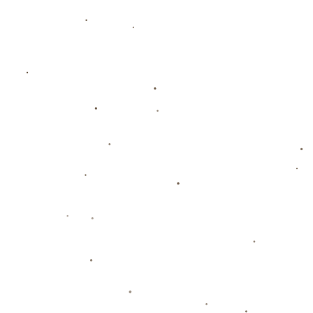
耀，更在一定程度上反映了俱乐部在球员培养与市场策略上的深
思熟虑。这一切都预示着巴列光明的职业前景，也让我们对未来
充满期待。**他的脚步，值得我们持续关注。**