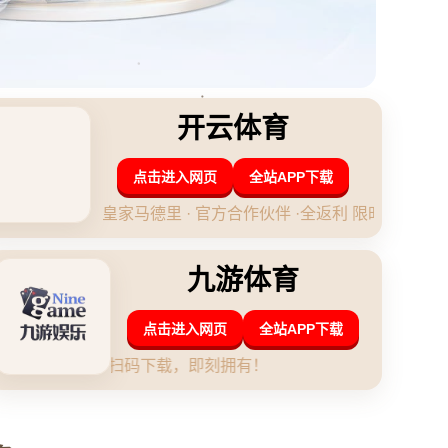
邮箱：admin@m-wending.org
地址：江苏省镇江市句容市郭庄镇
热点新闻
澳网 ｜ 王欣瑜：擦4层
防晒霜，拼每1分球.
2026-08-07
乔尔杰维奇谈弃用大
王：胡金秋更适合这场
比赛
2026-08-07
阿羅約回憶2004年奪夢
六隊勝利的日子，年輕
有為卻缺少科比真是幸