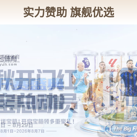
网站首
罗缺阵利雅得胜利1：2遭绝杀,吉.
|
2026-04-29 19:10:50