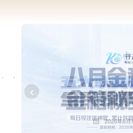
0871-7818576
admin@m-wending.org
新闻资讯
亚冠联赛积分榜：C
**亚冠联赛积分榜:CR7缺席助推利雅得胜利1:2遭绝杀**