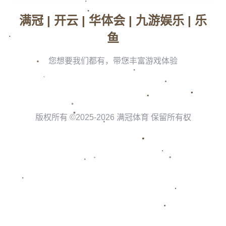
**貝爾的破门**，成为热刺反击的开始。他在上半场利用出色的技
术和速度，为球队扳平比分。这一进球不仅展现了貝爾个人的技
术能力，也展现了他在关键时刻为球队扭转局势的价值。
*战术的调整与关键球员的发挥*
托特纳姆热刺在中场休息时进行了一系列的战术调整，主教练若
泽·穆里尼奥有效地利用了球队的阵容深度。下半场，**恩東貝萊**
的出色表现成为热刺取胜的关键。他通过敏锐的洞察力和强大的
射门能力，为热刺打入两球。其中一个进球，他在禁区内通过巧
妙的配合和个体能力，轻松射门得分，将比赛彻底锁定在热刺的
胜利之中。
恩東貝萊的双响炮无疑展示了他在中场位置上不可或缺的作用，
也证明了主教练对他的信任。**他的多维度打法**使得热刺在面对
韋康比的防线时游刃有余，创造了多次得分机会。
*案例分析：战术执行与团队协作*
除了球员的个人发挥外，热刺的团队协作同样功不可没。整场比
赛，球队始终保持高效的控球率，并在攻防转换中展现出极高的