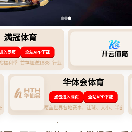
场作战的斑马军团从一开始就显示出压倒性的优势，他们积极的逼抢和流
阿尔瓦罗·莫拉塔的高效助攻帮助费德里科·基耶萨首开纪录。这粒进球
7分钟到来**，基耶萨的一脚强劲射门被对方守门员扑出，而C罗迅速反应
，成为世界足坛的又一个传奇篇章。在这个激动人心的时刻，场上的板凳