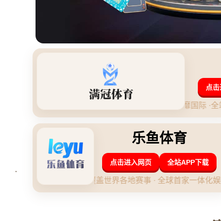
**开场的强势表现**奠定了尤文图斯的比赛基调。在主
迫着基辅迪纳摩的防线。上半场比赛刚进行到第21分钟，
定了胜利的基础，同时也鼓舞了主场观众和观赛的球迷。
下半场，尤文图斯的激情持续燃烧。**C罗的时刻在第5
射入网。这粒进球标志着C罗职业生涯的第750粒入球
的球迷一同庆祝，恰似一个梦幻般的瞬间。