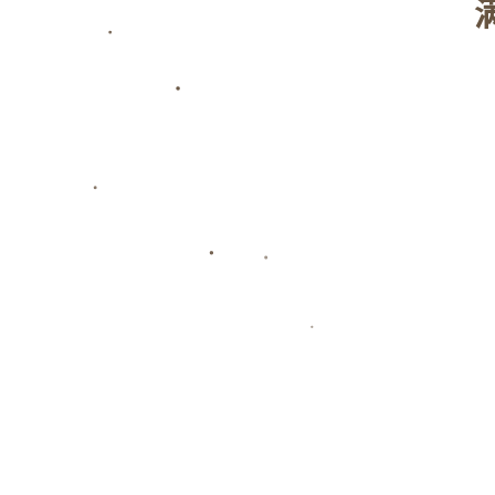
不仅如此，**莫拉塔在比赛第66分钟打入了尤文图斯的
也彰显了他在球队的重要作用和与C罗的**默契配合**。
在这场比赛中，C罗不仅仅是一个进球机器，他更多地展