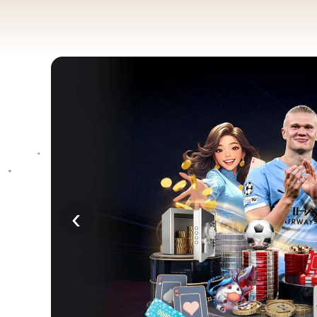
0871-7818576
admin@m-wending.org
新闻资讯
20／21賽季歐冠小組賽第5輪尤
**强势回归：C罗的750球里程碑**
在2020/21赛季欧洲冠军联赛小组赛第5轮中，**尤文
蒂亚诺·罗纳尔多职业生涯中的一个重大里程碑——打入个
精神，而尤文图斯也向全世界展示了他们冲击欧冠冠军的