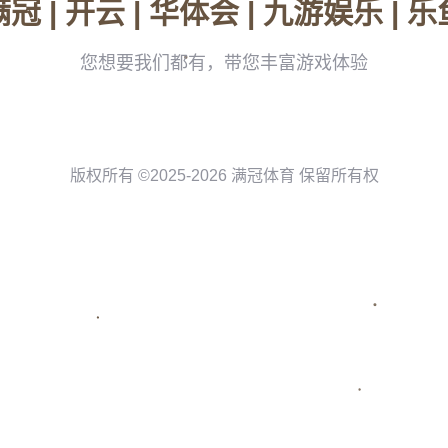
第三粒进球**，为整场比赛画上了完美的句号。莫拉塔的进球不仅扩大了
现出领袖风采和对足球的执着。他在场上无私地为队友创造机会，并频