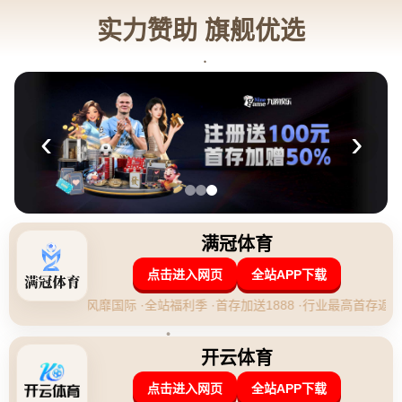
新闻资讯
当前位置：
首页
>
新闻资讯
西卡31+12猛龙力克独行侠 国王加时险胜开拓者
|
2026-04-29 19:10:50
**西卡31+12猛龙力克独行侠，国王加时险胜开拓者：NBA激烈对
决分析**
在NBA赛季的激烈对赛中，最近一场令人瞩目的比赛吸引了众多
篮球迷的关注。以“西卡31+12猛龙力克独行侠，国王加时险胜开
拓者”为主题，我们深入解析这两场比赛，挖掘出胜负背后的关键