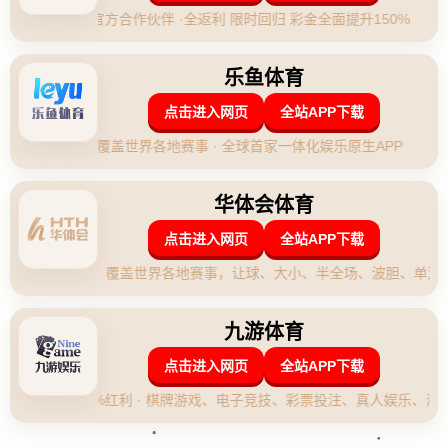
反思，也是对未来方向的战略性规划。
**主题：优中选优，打造全新阵容**
中国男篮管理层意识到，为了提高整体竞争力，必须对现有的球
员配置进行优中选优。在这次清理过程中，后卫和锋线的位置成
为调整的重点。这不仅是因为这两个位置在比赛中起到了重要的
衔接和支撑作用，还因为近期在这些位置上出现了一些问题需要
解决。
**后卫线的革新与挑战**
后卫线被视为球队的大脑，它承载着组织攻防、调动全局的重
任。因此，在本次调整中，中国男篮着重对后卫线进行了革新。
经过分析和研究，教练组选择了一批表现稳定、反应迅速的球
员。以**郭艾伦**为首的几位后场新秀脱颖而出，他们凭借出色的
场上视野和精准的传球能力，被选入精英12人名单。