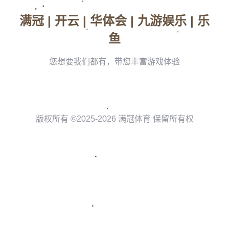
**比赛过程**
比赛一开始，横滨水手便展现出强大的进攻欲望。**第15分钟**，
横滨水手的前锋通过一次精彩的个人突破为球队首开纪录。此
后，横滨水手继续保持高压态势，**第30分钟**和**第42分钟**再
度破门，将上半场比分定格在3-0。下半场，武里南联试图通过换
人调整来扭转局势，但横滨水手的防线稳如磐石，未给对手任何
机会。最终，横滨水手在**第60分钟**和**第75分钟**再入两球，
锁定胜局。
**战术分析**
横滨水手在本场比赛中采用了**高位逼抢**的战术，通过快速的传
导球和灵活的跑位不断撕扯对手防线。中场核心球员的出色发挥
是球队取胜的关键，他们不仅在进攻端贡献了多次助攻，还在防
守时有效地拦截了对手的反击。相比之下，武里南联在面对对手
的高压逼抢时显得有些无所适从，传球失误频频，未能有效组织
起有威胁的进攻。