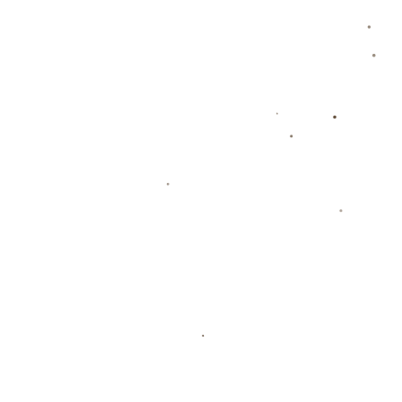
逆转文
强度对抗
但也给球
。显然，