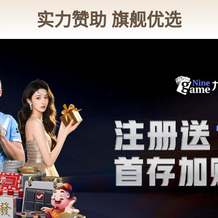
网站首
合：曼联逆转“副班长”.
|
2026-04-29 19:10:50
—强队陷入困境，但在关键时刻却能惊天逆转。就在近日的英超赛场上，**
气回肠的逆转好戏**。尽管赛前信心满满，但比赛过程中却险些阴沟翻
的问题与潜力。