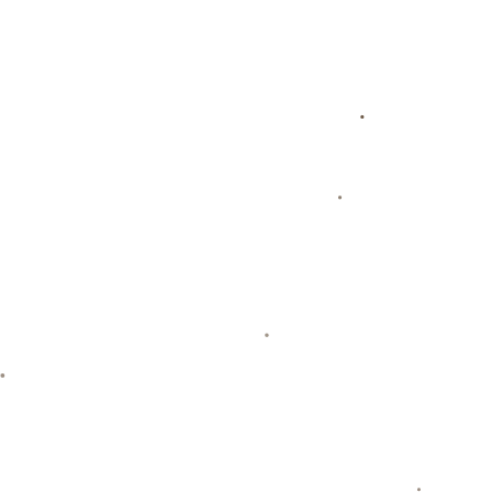
显下降，
调度的大
队在主帅带