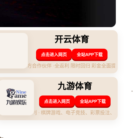
邮箱：admin@m-wending.org
地址：江苏省镇江市句容市郭庄镇
热点新闻
德天空記者報道勒沃庫
森有意引進22歲後衛範
登伯格，利物浦開價
2500萬英鎊
2026-08-07
足球報：國家隊尋求阿
蘭帶來新機會！譚龍謝
維軍都有機會重歸！.
2026-08-07
中足联负责人：职业联