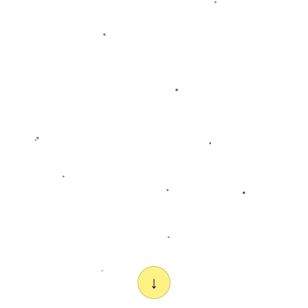
电话：0871-7818576
传真：0871-7818576
邮箱：admin@m-wending.org
地址：江苏省镇江市句容市郭庄镇
联系
信息
时尚随心，快乐随行。
江苏省镇江市句容市郭庄镇
18268415176
0871-7818576
admin@m-wending.org
Copyright 2024
问鼎娱乐（中国）官方网站-在线登录入口 Wend
ingAPP下载
All Rights by
问鼎娱乐官方下载入口