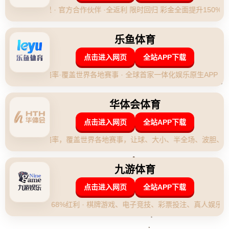
在足球这项运动中，球员的转会常常意味着全新的尝试和挑战，
而这些机会往往会为球员及其俱乐部带来不可估量的价值。当布
奧納諾特租借加盟莱斯特城的消息被罗马诺曝光后，球迷们立即
对这位年轻天才的前景充满了期待。**布奧納諾特租借加盟莱斯特
城，无附带购买选择权**，突显出这笔交易的独特之处，也让人好
奇这其中的缘由与潜在影响。
**布奧納諾特的成长与潜力**
布奧納諾特，这位年轻球员在近年来展现出了极大的发展潜力。
他的技术敏锐，速度迅猛，使得他在场上表现出色。此次租借加
盟莱斯特城，对他来说是一个绝佳的机会，能够在英超这样高水