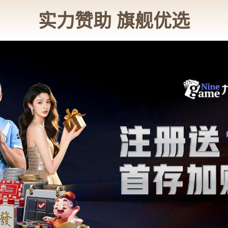
网站首
首发：王钰栋、毛伟杰领衔，刘诚宇单箭头.
|
2026-04-29 19:10:50
点与刘诚宇的前锋担当**
代队的热切对决。这场比赛不仅是一次技战术的较量，更是一场关于未来
担锋线重任，比赛被赋予了更多看点和思考点。本文将围绕这些关键球