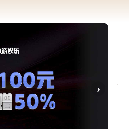
在线商城
官方微博
页
公司简介
产品中心
新闻资讯
联系我们
当前位置：
首页
>
新闻资讯
站内搜索
之星的竞
联系信息
员的表现
电话：0871-7818576
传真：0871-7818576