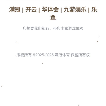
**球隊近期的出色表現證明他們完全有實力挑戰英超傳統豪門，勢
如破竹般地剛強有力。**根據統計，紐卡在過去的幾場比賽中，不
僅火力全開，在對手禁區的威脅度也顯著提升，攻防節奏已趨向
歐洲一流。
尤其是總教練埃迪·豪（Eddie Howe）針對球隊進行的戰術調整
令人讚嘆。他在中場引進更有創造力的球員，比如布魯諾·吉馬良
斯（Bruno Guimarães），讓球隊能夠迅速進行由守轉攻。與此
同時，來自瑞典的年輕前鋒亞歷山大·伊薩克（Alexander Isak）
本季腳風頗順，他的速度與技巧成為紐卡素進攻中的王牌利器。**
紐卡目前的成功正體現了“穩扎穩打+正確引援”的重要性。**
##### **案例分析：紐卡4-1大勝巴黎聖日耳曼**
本季歐冠賽場紐卡與巴黎的對決相當典型。紐卡在上半場賽事運
用高速反擊刺穿對手防線，終以4-1取下勝局，展現出在攻擊與防
守之間的平衡能力。這場比賽不僅是英超球隊韌性的體現，更是
凸顯了巴黎被動的局面。
---