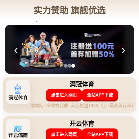
新闻资讯
当前位置：
首页
>
新闻资讯
詹俊：紐卡勢如破竹！姆巴佩和大巴黎近期極具負
擔！.
|
2026-04-29 19:10:50
**詹俊：紐卡勢如破竹！姆巴佩和大巴黎近期極具負擔！**
在歐洲足球賽場上，競爭激烈總能點燃球迷的熱血與激情。近期
英超的崛起勢力紐卡素聯隊（Newcastle United）和法甲勁旅巴
黎聖日耳曼（PSG）的低迷狀態，形成了鮮明的對比。不禁引發