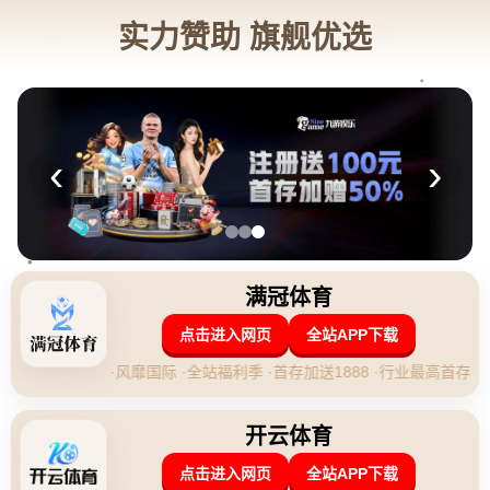
新闻资讯
当前位置：
首页
>
新闻资讯
西甲第16輪巴塞羅那0-1皇家貝蒂斯 胡安米建功阿布
德失空門.
|
2026-04-29 19:10:50
**前言**