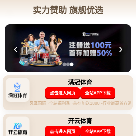
新闻资讯
当前位置：
首页
>
新闻资讯
庫利巴利：那不勒斯該多給加西亞一點時間，內馬
爾是一位偉大的職業球員！.
|
2026-04-29 19:10:50
**庫利巴利：那不勒斯該多給加西亞一點時間，內馬爾是一位偉大
的職業球員！**
身為曾經那不勒斯的防線核心，卡利杜·庫利巴利多次展現出作為
職業球員的領袖氣質與洞察力。近日，在一次採訪中，庫利巴利