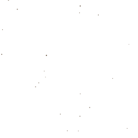
與期待。或許，這正是足球這一全球運動最動人之處——每一名
球員、每一支球隊，都在全力爭取理解與成就的平衡。
联系信息
电话：0871-7818576
传真：0871-7818576
邮箱：admin@m-wending.org
地址：江苏省镇江市句容市郭庄镇