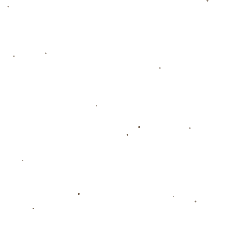
联系信息
电话：0871-7818576
传真：0871-7818576
邮箱：admin@m-wending.org
地址：江苏省镇江市句容市郭庄镇
联系
信息