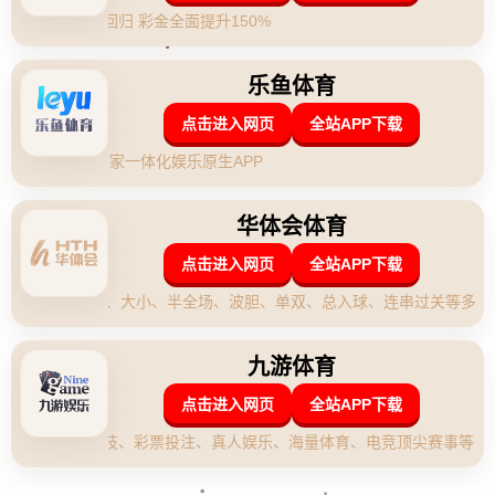
这一续约背后的意义及其对俱乐部未来发展的影响。
### 法比奥的职业生涯与贡献
法比奥自加盟北京国安以来，一直是球队后防线上的中流砥柱。
他以**出色的防守能力**和**稳定的表现**赢得了教练组和球迷的
信任。在过去的几个赛季中，法比奥不仅在防守端表现出色，还
在关键比赛中多次贡献进球，成为球队不可或缺的一员。
### 续约的战略意义