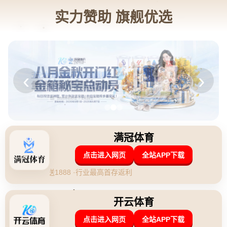
新闻资讯
当前位置：
首页
>
新闻资讯
国安官宣：与法比奥完成续约 续约至2026年12月31
日
|
2026-04-29 19:10:50
**国安官宣：与法比奥完成续约 续约至2026年12月31日**
在足球世界中，球员的续约往往是俱乐部未来规划的重要一环。
近日，北京国安俱乐部正式宣布与**法比奥**续约至2026年12月3
1日，这一消息无疑为球迷们带来了极大的振奋。本文将深入探讨