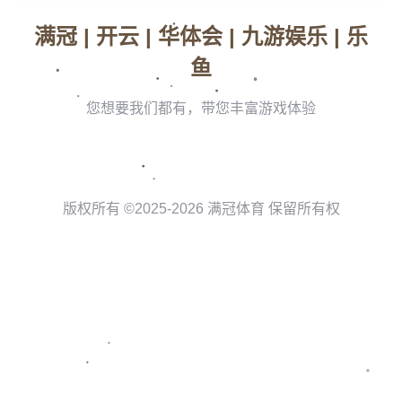
与法比奥续约至2026年，显示了北京国安对未来的长远规划。**
稳定的后防线**是任何成功球队的基石，而法比奥的续约无疑为球
队的防守体系提供了保障。通过这一续约，国安不仅锁定了一名
优秀的球员，也为球队的年轻球员树立了榜样。
### 对球队未来的影响
法比奥的续约将对北京国安的未来产生深远影响。首先，这一决
定将增强球队的**凝聚力**和**稳定性**。其次，法比奥的经验和