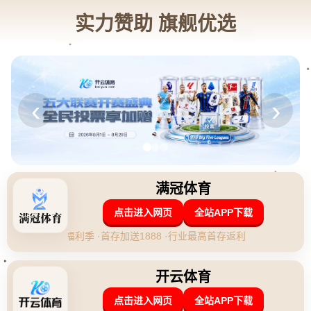
新闻资讯
当前位置：
首页
>
新闻资讯
国米欧冠晋级只差1分，队长强势复苏追平纪录，.
|
2026-04-29 19:10:50
**国米欧冠晋级只差1分，队长强势复苏追平纪录**