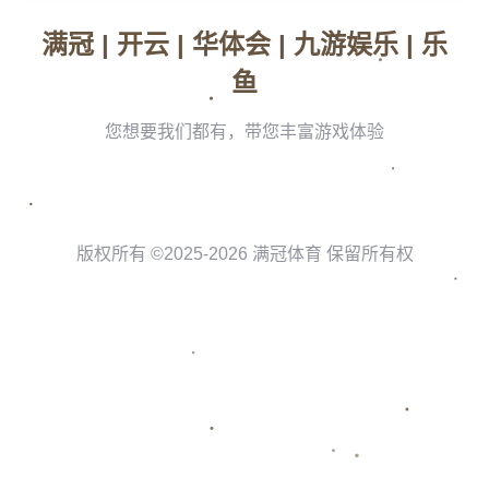
在面对其他强队时，湖人展现出了极强的适应能力，他们利用灵
活的战术调整和团队配合，多次逆转比赛局势。特别是最近一场
对阵金州勇士的比赛中，湖人队凭借着**出色的防守**和快速的反
击，成功晋级西部决赛。
### 掘金队的实力解析
与湖人形成鲜明对比的则是丹佛掘金队，他们在过去几个赛季中
逐渐成为西部的黑马。掘金队核心球员**尼古拉·约基奇**是目前联
盟中最具统治力的中锋之一，他的传球视野和得分能力使得整个
球队的进攻更加多样化。掘金在季后赛中的表现同样出色，尤其