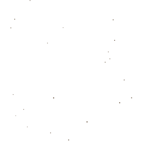
迅速崛起，都让这场对决充满了看点。对于球迷而言，届时能否
在屏幕前见证这一激烈碰撞，共同期待揭开西决序幕的瞬间，无
疑会成为他们又一次难忘的篮球记忆。