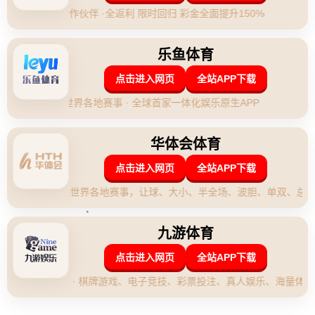
在**2023年NBA季后赛**的激烈竞争中，洛杉矶湖人队即将迎来一
场无与伦比的挑战，他们将在西部决赛中与丹佛掘金队交手。这
场备受瞩目的对决定于**5月17日早8点半**开战，这无疑将吸引众
多篮球迷的目光。湖人队作为历史悠久的球队，其辉煌的战绩与
众多传奇球星让他们在季后赛中始终占有一席之地，而掘金队则
凭借近年来的稳定表现逐渐崭露头角。
### 湖人的历程与战力
在本赛季的季后赛中，湖人队的表现可谓强势而令人印象深刻。**
勒布朗·詹姆斯**和**安东尼·戴维斯**的强强联手无疑是球队成功
的关键。詹姆斯作为联盟中的超级巨星，其丰富的季后赛经验使
得球队在关键时刻能够稳住士气。而戴维斯的内线统治力则为湖
人提供了强有力的支持，使得对手在进攻上难以寻找到突破口。