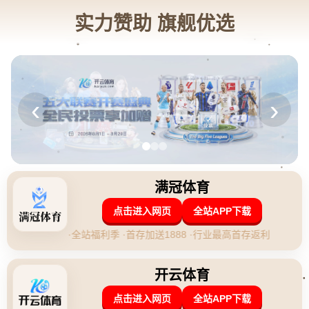
新闻资讯
当前位置：
首页
>
新闻资讯
湖人将在西决对阵掘金：5月17日早8点半开战
|
2026-04-29 19:10:50
## 湖人将在西决对阵掘金：5月17日早8点半开战