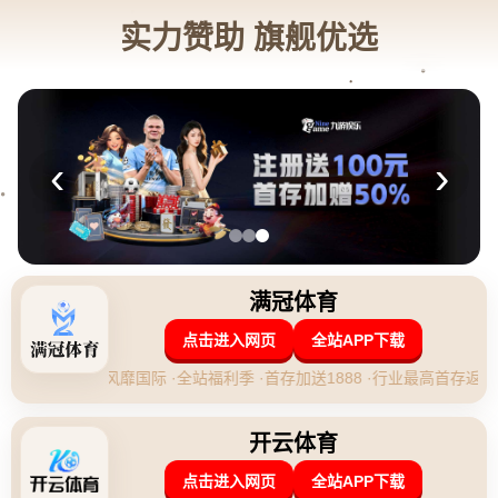
新闻资讯
当前位置：
首页
>
新闻资讯
经与球员本人协商一致，守门员林翔加入石家庄功
夫俱乐部.
|
2026-04-29 19:10:50
**林翔加入石家庄功夫俱乐部：新赛季的守门员大变局**
在足球世界里，守门员被喻为**球队最后的堡垒**。一个出色的守
门员不仅仅是防守屏障，更是球队精神领袖和战术枢纽。近日，
一则重磅消息传出：经过友好协商，守门员林翔正式加盟石家庄