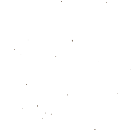
联系信息
电话：0871-7818576
传真：0871-7818576
邮箱：admin@m-wending.org
地址：江苏省镇江市句容市郭庄镇
联系
信息
时尚随心，快乐随行。
江苏省镇江市句容市郭庄镇