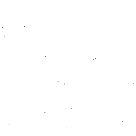
联系信息
电话：0871-7818576
传真：0871-7818576
邮箱：admin@m-wending.org
地址：江苏省镇江市句容市郭庄镇
联系
信息
时尚随心，快乐随行。