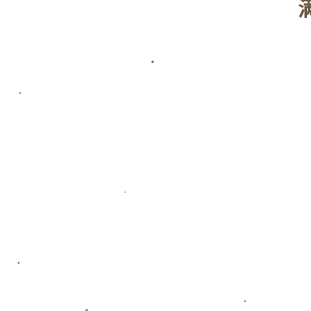
### 案例分析：成功的招募实例
在足球历史上，成功的招募往往能改变一支球队的命运。例如
助利物浦赢得了久违的英超冠军。类似地，阿隆索若能成
### 结论