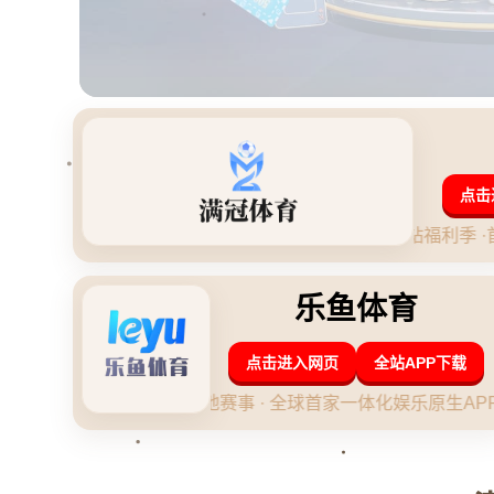
### 阿隆索的招募策略
阿隆索以其独特的眼光和敏锐的判断力而闻名。他深知，範
其出色的防守能力和场上领导力而著称，这正是药厂目前
阿隆索的策略不仅仅是简单的说服，而是通过展示药厂的
展示自我的平台，更是一个可以实现职业生涯突破的机会
### 範登貝爾赫的吸引力
範登貝爾赫在过去几个赛季中的表现可圈可点。他的防守技
员，将极大增强球队的后防线稳定性。
此外，範登貝爾赫的职业态度和团队精神也为他赢得了广
人物。