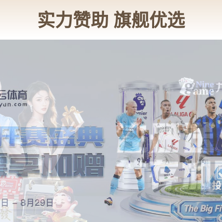
网站首
範登貝爾赫 力圖說服其加盟藥廠
|
2026-04-29 19:10:50
的表现，还取决于幕后运作的精妙程度。**阿隆索**，作为一名经验
溢的球员加盟**药厂**。这不仅是一次普通的招募，更是阿隆索为提升球