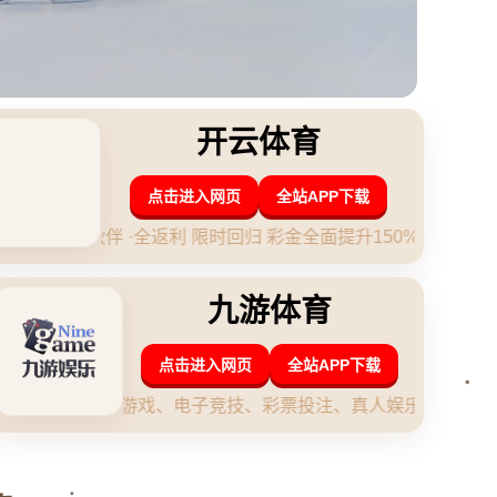
邮箱：admin@m-wending.org
爾赫**以
地址：江苏省镇江市句容市郭庄镇
供了一个
热点新闻
曼城20歲邊鋒漢密爾頓
引入这位球
簽約米堡，合同期4年
2026-08-07
出的领袖
曼聯有望以6000萬簽下
登貝萊 幫助巴薩簽下德
佩.
2026-08-07
北京市人民政府关于印
发《“十四五”时期健康
北京建设规划》的通知.