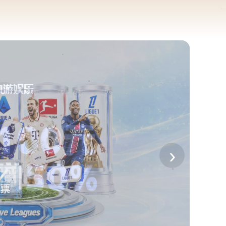
在线商城
官方微博
页
公司简介
产品中心
新闻资讯
联系我们
当前位置：
首页
>
新闻资讯
站内搜索
丰富的教
联系信息
队实力而
电话：0871-7818576
传真：0871-7818576