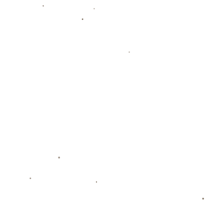
球机会寥
。如何让