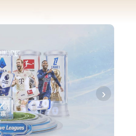
在线商城
官方微博
页
公司简介
产品中心
新闻资讯
联系我们
当前位置：
首页
>
新闻资讯
站内搜索
联系信息
电话：0871-7818576
传真：0871-7818576