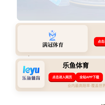
在本赛季意甲第19轮的焦点战中，排名榜首的AC米兰