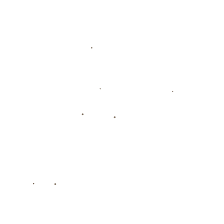
以老将帕萨
球队，米
前场联
力，米兰
的问题，