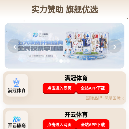
新闻资讯
当前位置：
首页
>
新闻资讯
东体：中超应学习日韩俱乐部财务健康，俱乐部投.
|
2026-04-29 19:10:50
**东体：中超应学习日韩俱乐部财务健康，俱乐部投融资亟需优化
**
近年来，中超联赛的快速发展带来了高水平比赛和更高的关注
度，但其背后的问题也逐渐暴露，其中俱乐部的**财务健康**与持
续发展成为一大隐忧。相比之下，日韩职业联赛的俱乐部在财务