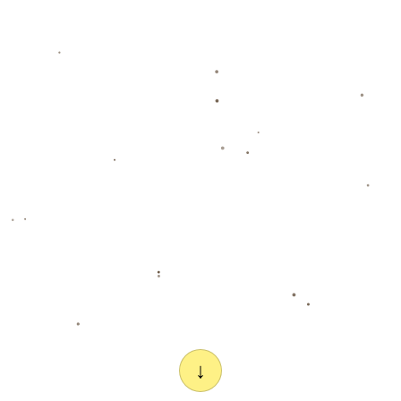
电话：0871-7818576
传真：0871-7818576
邮箱：admin@m-wending.org
地址：江苏省镇江市句容市郭庄镇
联系
信息
时尚随心，快乐随行。
江苏省镇江市句容市郭庄镇
18268415176
0871-7818576
admin@m-wending.org
Copyright 2024
问鼎娱乐（中国）官方网站-在线登录入口 Wend
ingAPP下载
All Rights by
问鼎娱乐官方下载入口