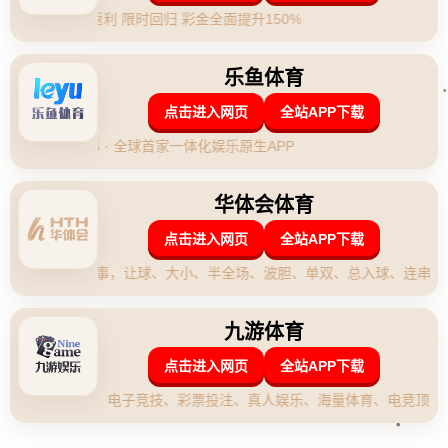
### **無懈可擊的防守造就零失球紀錄**
對於任何一支足球隊伍而言，**零失球**從來都不是一項容易達成
的壯舉。但本屆U21歐洲冠軍賽，英格蘭青年隊在每一場比賽中
所展現的防守韌性無疑是冠軍的基石。英格蘭後防線擁有出色的
體系化配合，他們密不透風的防線一次次讓對手進攻無功而返。
作為主力門將，科爾（假設用名）憑藉其頂級的撲救能力和冷靜