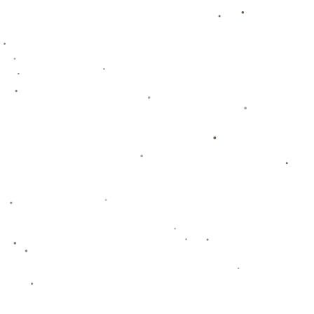
联系信息
电话：0871-7818576
传真：0871-7818576
邮箱：admin@m-wending.org
地址：江苏省镇江市句容市郭庄镇
联系
信息