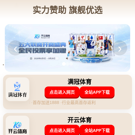
新闻资讯
当前位置：
首页
>
新闻资讯
英格蘭6戰全勝0失球！完美奪得U21歐洲冠軍！.
|
2026-04-29 19:10:50
**英格蘭6戰全勝0失球！完美奪得U21歐洲冠軍！**
在今年的U21歐洲足球錦標賽上，英格蘭國家青年隊用一場場精
彩絕倫的比賽，牢牢吸引了球迷的目光。*6場比賽全勝且保持零
失球的完美表現*，不僅讓英格蘭冠軍夢想成真，更為球迷留下了
一段難以忘懷的足壇佳話。