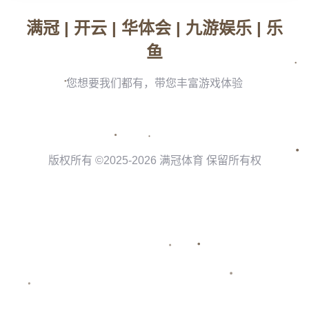
在这场比赛中，保罗-乔治最令人印象深刻的无疑是他的三分表
现。他的6记三分命中不仅效率极高，而且几乎每一次出手都出现
在关键节点。当比分接近时，他的一记三分立刻打破僵局；当骑
士试图反扑时，他又在弧顶稳稳命中，用实际行动将对手的气焰
扑灭。
尤其值得一提的是，乔治的三分能力体现在不仅仅是精准度，还
有选择的**果断性**和**时机把控能力**。骑士曾试图用换防和夹
击来限制他的发挥，但乔治通过快速移动与熟练的无球跑位，让
防守形同虚设。他在第三节的一次挡拆后撤步三分，更是点燃了
全场观众的激情，直接将分差扩大到两位数。
另一个不得不提的亮点是乔治的心理素质。在比赛进行到第四节
时，骑士试图通过高压逼抢迫使乔治失误。然而，这并没能影响
到这位“乔大将军”。无论是面对紧逼还是身体对抗，乔治都稳定输
出，让球队始终在进攻端保持清晰的节奏。
### **保罗-乔治：关键战中的“冷面领袖”**
保罗-乔治的这场高光表现，不仅仅在于数据的华丽，更重要的是